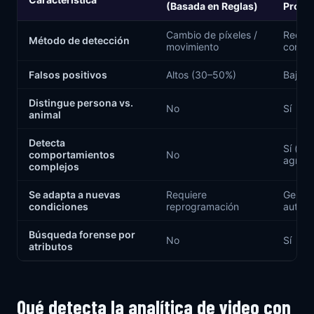
(Basada en Reglas)
Profu
Cambio de píxeles /
Recon
Método de detección
movimiento
conten
Falsos positivos
Altos (30–50%)
Bajos 
Distingue persona vs.
No
Sí
animal
Detecta
Sí (me
comportamientos
No
agresi
complejos
Se adapta a nuevas
Requiere
Genera
condiciones
reprogramación
autom
Búsqueda forense por
No
Sí
atributos
Qué detecta la analítica de video con