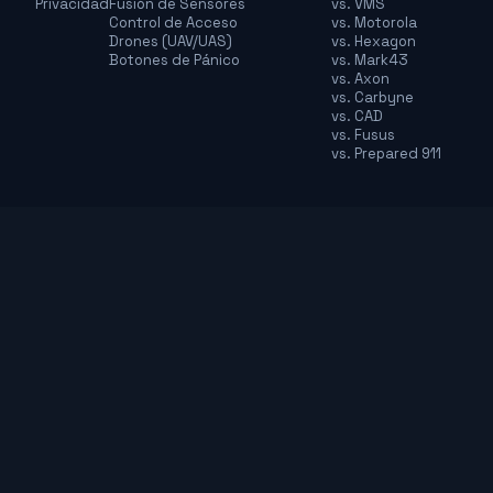
Privacidad
Fusión de Sensores
vs. VMS
Control de Acceso
vs. Motorola
Drones (UAV/UAS)
vs. Hexagon
Botones de Pánico
vs. Mark43
vs. Axon
vs. Carbyne
vs. CAD
vs. Fusus
vs. Prepared 911