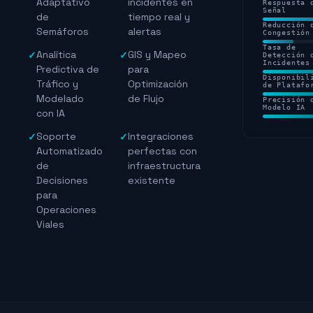
Adaptativo
incidentes en
Respuesta 
Señal
de
tiempo real y
Reducción 
Semáforos
alertas
Congestión
Tasa de
Analítica
GIS y Mapeo
✓
✓
Detección 
Incidentes
Predictiva de
para
Disponibil
Tráfico y
Optimización
de Platafo
Modelado
de Flujo
Precisión 
Modelo IA
con IA
Soporte
Integraciones
✓
✓
Automatizado
perfectas con
de
infraestructura
Decisiones
existente
para
Operaciones
Viales