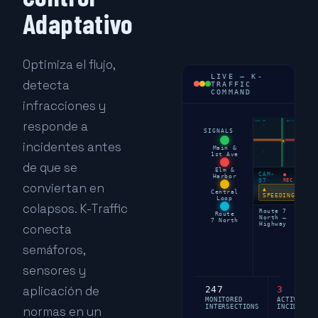
Adaptativo
Optimiza el flujo,
LIVE — K-
detecta
TRAFFIC
COMMAND
infracciones y
responde a
MAIN ST
ELM AVE
SIGNALS
incidentes antes
Main &
1st Ave
de que se
Elm &
CAM-
●
Harbor
⚠
07
REC
conviertan en
I
▲
M
Central
SPEEDING
Loop
×
colapsos. K-Traffic
C
Route 7
B
Route
North —
S
7 North
Highway
conecta
f
m
o
semáforos,
a
2
sensores y
a
aplicación de
247
3
MONITORED
ACTIVE
INTERSECTIONS
INCIDENTS
normas en un