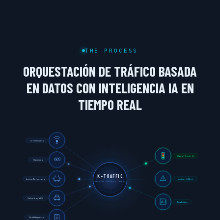
THE PROCESS
ORQUESTACIÓN DE TRÁFICO BASADA
EN DATOS CON INTELIGENCIA IA EN
TIEMPO REAL
IoT Sensors
Signal Control
Cameras
K-TRAFFIC
Loop Detectors
Incident Alert
MONITOR · OPTIMIZE · ALERT
Vehicles / V2X
Analytics
Field Reports