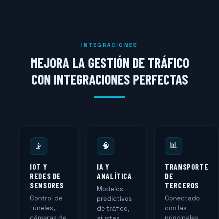
INTEGRACIONES
MEJORA LA GESTIÓN DE TRÁFICO
CON INTEGRACIONES PERFECTAS
📊
📡
🧠
IOT Y
IA Y
TRANSPORTE
REDES DE
ANALÍTICA
DE
SENSORES
TERCEROS
Modelos
Control de
Conectado
predictivos
túneles,
con las
de tráfico,
cámaras de
principales
ajustes