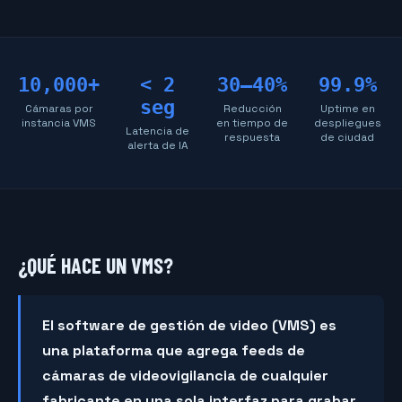
10,000+
< 2
30–40%
99.9%
seg
Cámaras por
Reducción
Uptime en
instancia VMS
en tiempo de
despliegues
Latencia de
respuesta
de ciudad
alerta de IA
¿QUÉ HACE UN VMS?
El software de gestión de video (VMS) es
una plataforma que agrega feeds de
cámaras de videovigilancia de cualquier
fabricante en una sola interfaz para grabar,