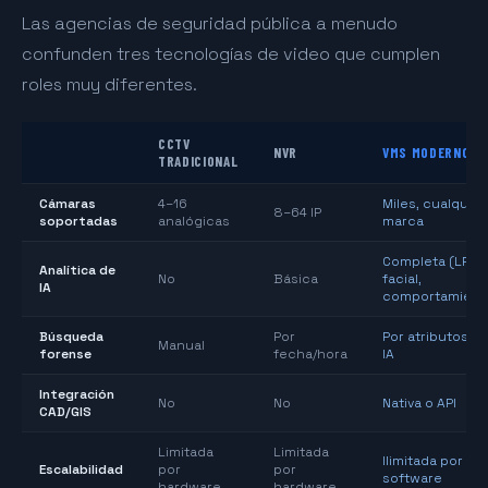
Las agencias de seguridad pública a menudo
confunden tres tecnologías de video que cumplen
roles muy diferentes.
CCTV
NVR
VMS MODERNO
TRADICIONAL
Cámaras
4–16
Miles, cualquier
8–64 IP
soportadas
analógicas
marca
Completa (LPR,
Analítica de
No
Básica
facial,
IA
comportamient
Búsqueda
Por
Por atributos d
Manual
forense
fecha/hora
IA
Integración
No
No
Nativa o API
CAD/GIS
Limitada
Limitada
Ilimitada por
Escalabilidad
por
por
software
hardware
hardware