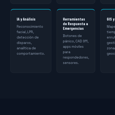
IA y Análisis
Herramientas
GIS 
de Respuesta a
Reconocimiento
Mape
Emergencias
facial, LPR,
tiemp
Botones de
detección de
enru
pánico, CAD 911,
disparos,
gest
apps móviles
analítica de
zona
para
comportamiento.
geoc
respondedores,
sensores.