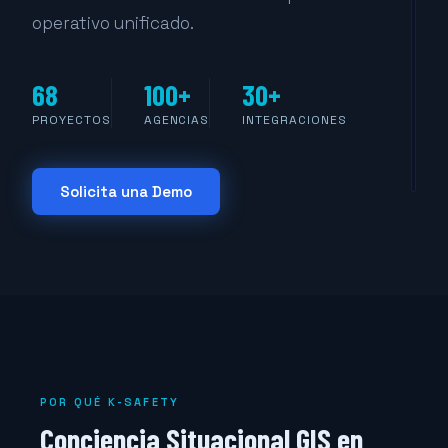
operativo unificado.
A
R
#4
T
68
100+
30+
C
#4
PROYECTOS
AGENCIAS
INTEGRACIONES
P
A
#4
Solicita una Demo
POR QUÉ K-SAFETY
Conciencia Situacional GIS en