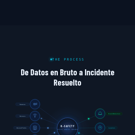
THE PROCESS
De Datos en Bruto a Incidente
Resuelto
Cameras
Event Detection
Sensors
K-SAFETY
Access Points
Location
COLLECT · ANALYZE · INTEGRATE