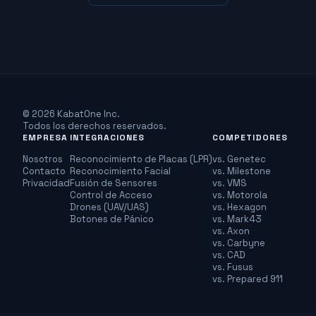
© 2026 KabatOne Inc.
Todos los derechos reservados.
EMPRESA
INTEGRACIONES
COMPETIDORES
Nosotros
Reconocimiento de Placas (LPR)
vs. Genetec
Contacto
Reconocimiento Facial
vs. Milestone
Privacidad
Fusión de Sensores
vs. VMS
Control de Acceso
vs. Motorola
Drones (UAV/UAS)
vs. Hexagon
Botones de Pánico
vs. Mark43
vs. Axon
vs. Carbyne
vs. CAD
vs. Fusus
vs. Prepared 911