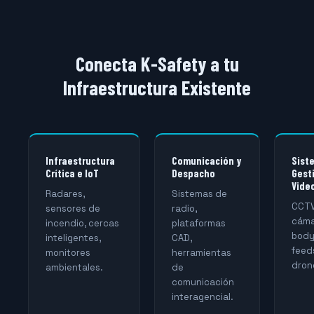
Conecta K-Safety a tu
Infraestructura Existente
Infraestructura
Comunicación y
Sist
Crítica e IoT
Despacho
Gest
Vide
Radares,
Sistemas de
CCTV
sensores de
radio,
cámar
incendio, cercas
plataformas
body
inteligentes,
CAD,
feed
monitores
herramientas
dron
ambientales.
de
comunicación
interagencial.