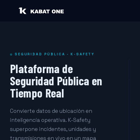
SEGURIDAD PÚBLICA · K-SAFETY
Plataforma de
Seguridad Pública en
Tiempo Real
94
G
1
R
UNITS
1
9
2
3
Convierte datos de ubicación en
4
inteligencia operativa. K-Safety
superpone incidentes, unidades y
transmisiones en vivo en un mapa