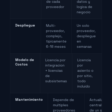
de cada
datos y
proveedor
logica de
negocio
Despliegue
Multi-
Un solo
proveedor,
proveedor,
complejo,
despliegue
tipicamente
en
6-18 meses
semanas
Modelo de
Licencia por
Licencia
Costos
integracion
por
+ licencias
asiento o
de
por sitio,
subsistemas
todo
incluido
Mantenimiento
Depende de
Actualizacio
multiples
centralizada
proveedores
de un solo