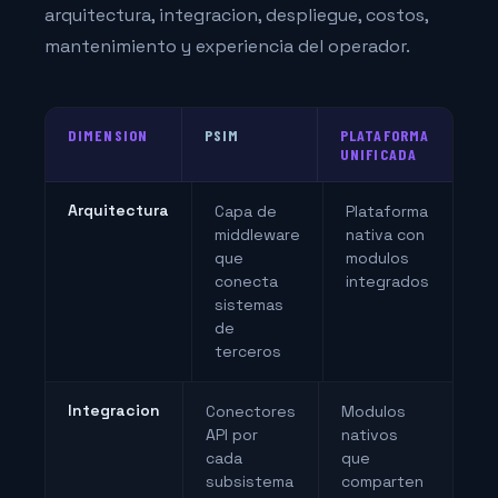
arquitectura, integracion, despliegue, costos,
mantenimiento y experiencia del operador.
DIMENSION
PSIM
PLATAFORMA
UNIFICADA
Arquitectura
Capa de
Plataforma
middleware
nativa con
que
modulos
conecta
integrados
sistemas
de
terceros
Integracion
Conectores
Modulos
API por
nativos
cada
que
subsistema
comparten