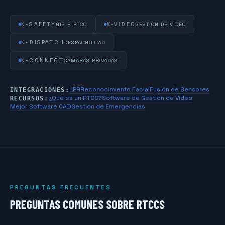
K-SAFETY
K-VIDEO
GIS + RTCC
GESTIÓN DE VIDEO
K-DISPATCH
DESPACHO CAD
K-CONNECT
CÁMARAS PRIVADAS
LPR
Reconocimiento Facial
Fusión de Sensores
INTEGRACIONES:
¿Qué es un RTCC?
Software de Gestión de Video
RECURSOS:
Mejor Software CAD
Gestión de Emergencias
PREGUNTAS FRECUENTES
PREGUNTAS COMUNES SOBRE RTCCS