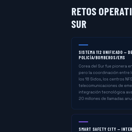
RETOS OPERATI
SUR
SISTEMA 112 UNIFICADO — 
POLICÍA/BOMBEROS/EMS
Corea del Sur fue pionera en
pero la coordinación entre 
los 18 Sidos, los centros NF
telecomunicaciones de emer
integración tecnológica av
20 millones de llamadas anu
SMART SAFETY CITY — INTE