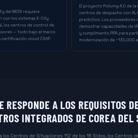
El proyecto Policing 4.0 de l
ty del MOIS requiere
centros de despacho con IA, b
 con los sistemas K-City
predictivo. Los proveedores
l, los centros de control de
demostrar capacidades de IA 
ensores — todo bajo el marco
y cumplimiento PIPA para part
 certificación cloud CSAP.
modernización de ~130,000 a
 RESPONDE A LOS REQUISITOS DE
TROS INTEGRADOS DE COREA DEL 
 los Centros de Situaciones 112 de los 18 Sidos, los Centros 