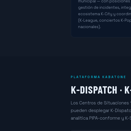
municipal — con posiciones 
gestión de incidentes, integ
ecosistema K-City y coordi
(K-League, conciertos K-Pop
nacionales).
PLATAFORMA KABATONE
K-DISPATCH · K
Los Centros de Situaciones 1
pueden desplegar K-Dispatch
analítica PIPA-conforme y K-