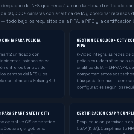
e despacho del NFS que necesitan un dashboard unificado para
 de 60,000+ cámaras con analítica de IA y coordinar recursos d
 todo bajo los requisitos de la PIPA, la PIPC y la certificación
 CON IA PARA POLICÍA,
GESTIÓN DE 60,000+ CCTV CO
PIPA
ema 112 unificado con
K-Video integra las redes de 
 incidentes, asignación de
policiales y de tráfico bajo 
ión entre los Centros de
analítica de IA — LPR/ANPR, d
 los centros del NFS y los
comportamientos sospechosos
e con el modelo Policing 4.0
búsqueda forense — con cont
configurables según los requisi
S PARA SMART SAFETY CITY
CERTIFICACIÓN CSAP Y CUMPL
pa operativo GIS compartido
Despliegue on-premises o en 
dia Costera y el gobierno
CSAP (KISA). Cumplimiento PI