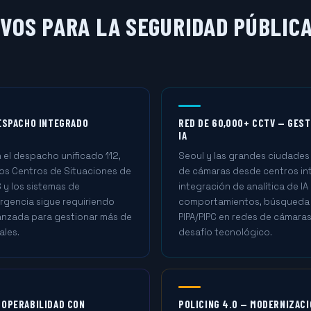
VOS PARA LA SEGURIDAD PÚBLICA
DESPACHO INTEGRADO
RED DE 60,000+ CCTV — GEST
IA
 el despacho unificado 112,
Seoul y las grandes ciudades
los Centros de Situaciones de
de cámaras desde centros 
S y los sistemas de
integración de analítica de I
gencia sigue requiriendo
comportamientos, búsqueda 
anzada para gestionar más de
PIPA/PIPC en redes de cámaras 
ales.
desafío tecnológico.
ROPERABILIDAD CON
POLICING 4.0 — MODERNIZACIÓ