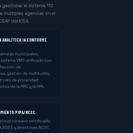
 gestionar el sistema 112
e múltiples agencias en el
 CSAP del KISA.
N ANALÍTICA IA CONFORME
cámaras municipales,
un sistema VMS unificado con
etección de
, gestión de multitudes,
roles de privacidad
tos de la PIPC y la PIPA.
IMIENTO PIPA/NCSC
cloud coreano certificado
PA 2023 y directrices NCSC