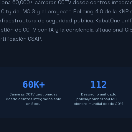
stiona 60,000+ cámaras CCTV desde centros integrad
ity del MOIS y el proyecto Policing 4.0 de la KNP 
fraestructura de seguridad pública. KabatOne unifi
stión de CCTV con IA y la conciencia situacional GI
tificación CSAP.
60K+
112
Cámaras CCTV gestionadas
Despacho unificado
desde centros integrados solo
policía/bomberos/EMS —
en Seoul
pionero mundial desde 2014