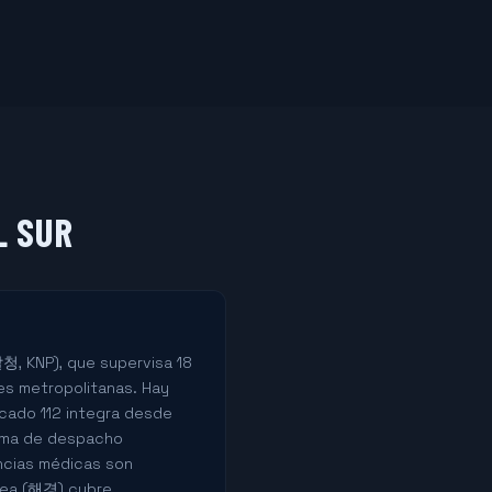
L SUR
찰청, KNP), que supervisa 18
es metropolitanas. Hay
cado 112 integra desde
stema de despacho
encias médicas son
orea (해경) cubre