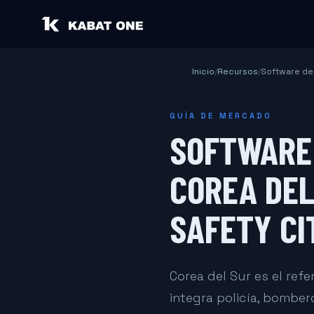
Inicio
/
Recursos
/
Software de 
GUÍA DE MERCADO
SOFTWARE 
COREA DEL
SAFETY CI
Corea del Sur es el ref
integra policía, bombe