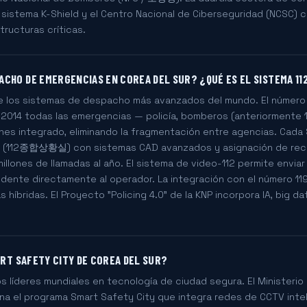
 sistema K-Shield y el Centro Nacional de Ciberseguridad (NCSC) c
tructuras críticas.
CHO DE EMERGENCIAS EN COREA DEL SUR? ¿QUÉ ES EL SISTEMA 11
de los sistemas de despacho más avanzados del mundo. El númer
14 todas las emergencias — policía, bomberos (anteriormente 
nes integrado, eliminando la fragmentación entre agencias. Cada 
2 (112종합상황실) con sistemas CAD avanzados y asignación de recu
illones de llamadas al año. El sistema de video-112 permite envia
ncidente directamente al operador. La integración con el número 
híbridas. El Proyecto "Policing 4.0" de la KNP incorpora IA, big da
MART SAFETY CITY DE COREA DEL SUR?
s líderes mundiales en tecnología de ciudad segura. El Ministerio 
el programa Smart Safety City que integra redes de CCTV intelig