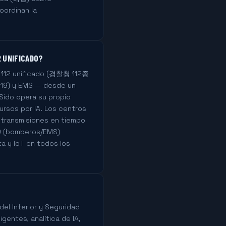
oordinan la
2 UNIFICADO?
o 112 unificado (경찰청 112종
119) y EMS — desde un
Sido opera su propio
rsos por IA. Los centros
r transmisiones en tiempo
119 (bomberos/EMS)
ta y IoT en todos los
del Interior y Seguridad
entes, analítica de IA,