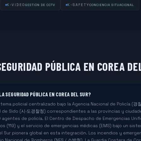
K-VIDEO
K-SAFETY
GESTIÓN DE CCTV
CONCIENCIA SITUACIONAL
EGURIDAD PÚBLICA EN COREA DE
LA SEGURIDAD PÚBLICA EN COREA DEL SUR?
stema policial centralizado bajo la Agencia Nacional de Policía (경
vel de Sido (시·도경찰청) correspondientes a las provincias y ciudad
agentes de policía. El Centro de Despacho de Emergencias Unifi
eros (119) y el servicio de emergencias médicas (EMS) bajo un si
el Sur pionera global en esta integración. Los incendios y emerg
cio Nacional de Bomberos (NFS / 소방청). La Guardia Costera de C