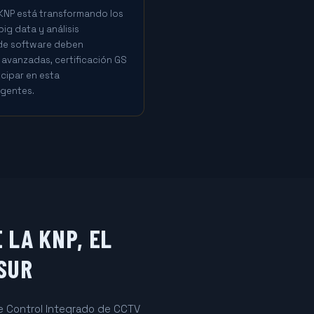
a KNP está transformando los
ig data y análisis
 de software deben
avanzadas, certificación GS
icipar en esta
gentes.
 LA KNP, EL
SUR
de Control Integrado de CCTV