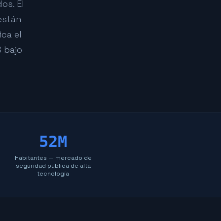
os. El
están
ca el
S bajo
52M
Habitantes — mercado de
seguridad pública de alta
tecnología