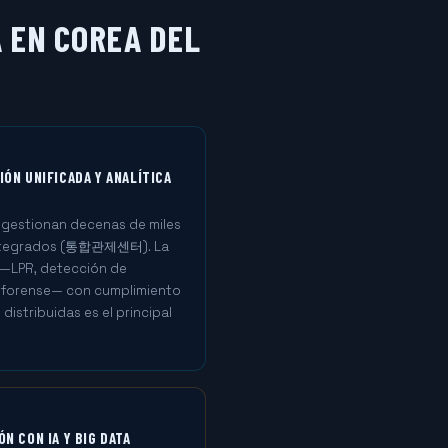
 EN COREA DEL
IÓN UNIFICADA Y ANALÍTICA
 gestionan decenas de miles
integrados (통합관제센터). La
A —LPR, detección de
forense— con cumplimiento
distribuidas es el principal
N CON IA Y BIG DATA