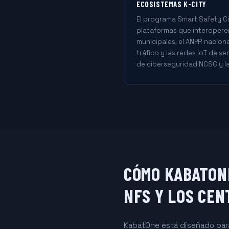
ECOSISTEMAS K-CITY
El programa Smart Safety Ci
plataformas que interoperen
municipales, el ANPR naciona
tráfico y las redes IoT de s
de ciberseguridad NCSC y la
CÓMO KABATONE
NFS Y LOS CEN
KabatOne está diseñado para