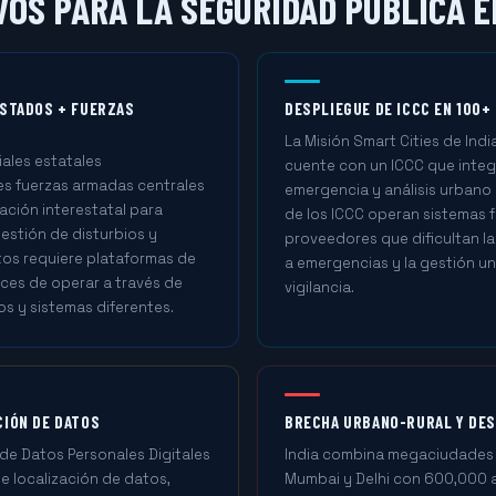
OS PARA LA SEGURIDAD PÚBLICA E
ESTADOS + FUERZAS
DESPLIEGUE DE ICCC EN 100+
La Misión Smart Cities de Ind
iales estatales
cuente con un ICCC que integr
es fuerzas armadas centrales
emergencia y análisis urbano 
nación interestatal para
de los ICCC operan sistemas 
estión de disturbios y
proveedores que dificultan l
os requiere plataformas de
a emergencias y la gestión un
ces de operar a través de
vigilancia.
os y sistemas diferentes.
CIÓN DE DATOS
BRECHA URBANO-RURAL Y DE
de Datos Personales Digitales
India combina megaciudades
e localización de datos,
Mumbai y Delhi con 600,000 a