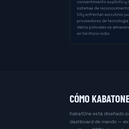
consentimiento explícito y 
sistemas de reconocimiento
City enfrentan escrutinio jud
proveedores de tecnología 
datos policiales se almacen
en territorio indio.
CÓMO KABATONE 
KabatOne está diseñado par
dashboard de mando — exac