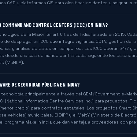
s CAD y plataformas GIS para clasificar incidentes y asignar la 
D COMMAND AND CONTROL CENTERS (ICCC) EN INDIA?
cnológico de la Misión Smart Cities de India, lanzada en 2015. Cad
o de desplegar un ICCC que integre vigilancia CCTV, gestión de tr
banas y análisis de datos en tiempo real. Los ICCC operan 24/7 y c
s desde una sala de mando centralizada, siguiendo los estándare
os (MoHUA).
ARE DE SEGURIDAD PÚBLICA EN INDIA?
re tecnología principalmente a través del GEM (Government e-Mar
CSI (National Informatics Centre Services Inc.) para proyectos IT d
 (menor precio) para contratos estatales. Los proyectos Smart C
se Vehicles) municipales. El DIPP y el MeitY (Ministerio de Electrón
 el programa Make in India que dan ventaja a proveedores con pres