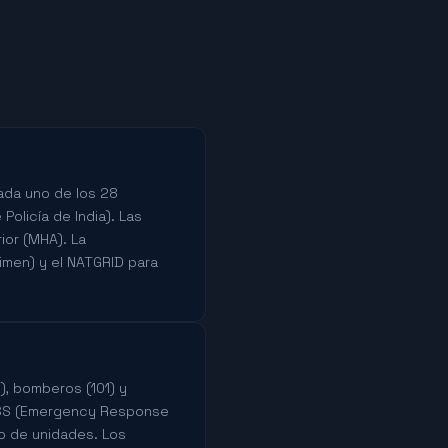
Cada uno de los 28
Policía de India). Las
rior (MHA). La
imen) y el NATGRID para
0), bomberos (101) y
 ERSS (Emergency Response
o de unidades. Los