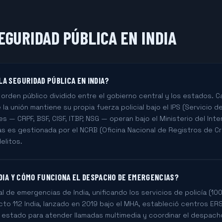
EGURIDAD PÚBLICA EN INDIA
A SEGURIDAD PÚBLICA EN INDIA?
 orden público dividido entre el gobierno central y los estados. 
la unión mantiene su propia fuerza policial bajo el IPS (Servicio de 
es — CRPF, BSF, CISF, ITBP, NSG — operan bajo el Ministerio del Inte
s es gestionada por el NCRB (Oficina Nacional de Registros de Cr
delitos.
NDIA Y CÓMO FUNCIONA EL DESPACHO DE EMERGENCIAS?
al de emergencias de India, unificando los servicios de policía (10
ecto 112 India, lanzado en 2019 bajo el MHA, estableció centros
estado para atender llamadas multimedia y coordinar el despach