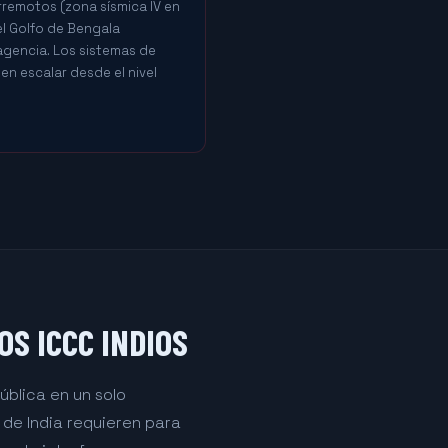
remotos (zona sísmica IV en
el Golfo de Bengala
agencia. Los sistemas de
n escalar desde el nivel
S ICCC INDIOS
blica en un solo
de India requieren para