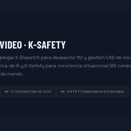
-VIDEO · K-SAFETY
plegar K-Dispatch para despacho 112 y gestión CAD de inc
ica de IA y K-Safety para conciencia situacional GIS compa
 de mando.
K-VIDEO
K-SAFETY
GESTIÓN DE CCTV
CONCIENCIA SITUACIONAL