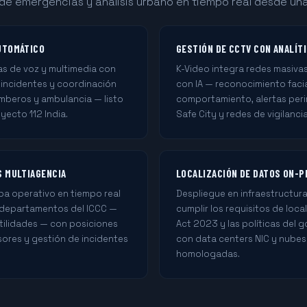
e emergencias y análisis urbano en tiempo real desde una 
AUTOMÁTICO
GESTIÓN DE CCTV CON ANALÍTI
as de voz y multimedia con
K-Video integra redes masiva
 incidentes y coordinación
con IA — reconocimiento faci
omberos y ambulancia — listo
comportamiento, alertas per
yecto 112 India.
Safe City y redes de vigilanci
S MULTIAGENCIA
LOCALIZACIÓN DE DATOS ON-P
pa operativo en tiempo real
Despliegue en infraestructura
 departamentos del ICCC —
cumplir los requisitos de loc
utilidades — con posiciones
Act 2023 y las políticas del 
sores y gestión de incidentes
con data centers NIC y nube
homologadas.