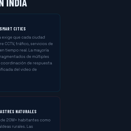
N INDIA
 SMART CITIES
ia exige que cada ciudad
e CCTV, tráfico, servicios de
en tiempo real. La mayoría
fragmentados de múltiples
a coordinación de respuesta
ificada del video de
SASTRES NATURALES
 de 20M+ habitantes como
ldeas rurales. Las