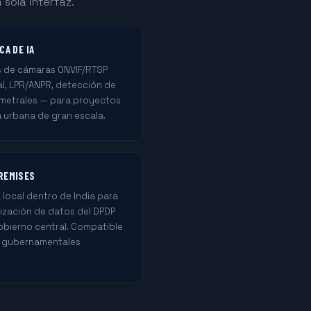
sola interfaz.
CA DE IA
s de cámaras ONVIF/RTSP
al, LPR/ANPR, detección de
imetrales — para proyectos
a urbana de gran escala.
REMISES
 local dentro de India para
alización de datos del DPDP
gobierno central. Compatible
s gubernamentales