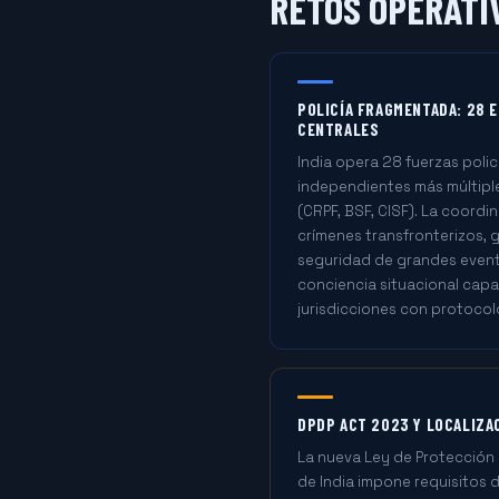
RETOS OPERATIV
POLICÍA FRAGMENTADA: 28 
CENTRALES
India opera 28 fuerzas polic
independientes más múltipl
(CRPF, BSF, CISF). La coordi
crímenes transfronterizos, g
seguridad de grandes event
conciencia situacional capa
jurisdicciones con protocol
DPDP ACT 2023 Y LOCALIZA
La nueva Ley de Protección 
de India impone requisitos d