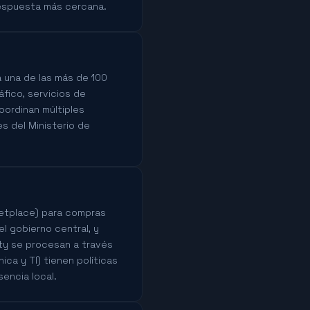
respuesta más cercana.
a una de las más de 100
áfico, servicios de
oordinan múltiples
s del Ministerio de
ketplace) para compras
el gobierno central, y
ity se procesan a través
ica y TI) tienen políticas
encia local.