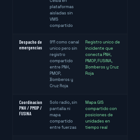
Ceiba en
plataformas
aisladas sin
VMS
compartido
Despacho de
911 como canal
Registro unico de
emergencias
unico pero sin
incidente que
registro
conecta PNH,
compartido
PMOP, FUSINA,
entre PNH,
Bomberos y Cruz
PMOP,
Roja
Bomberos y
Cruz Roja
Coordinacion
Solo radio, sin
Mapa GIS
PNH / PMOP /
pantalla ni
compartido con
FUSINA
mapa
posiciones de
compartido
unidades en
entre fuerzas
tiempo real