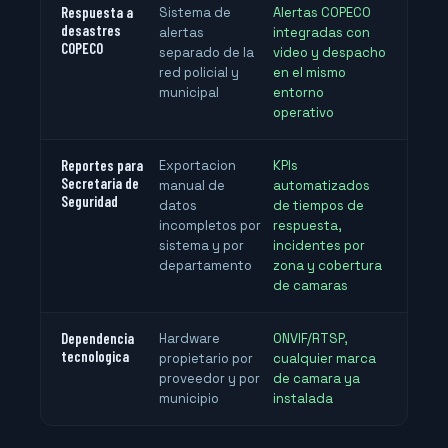
Respuesta a
Sistema de
Alertas COPECO
desastres
alertas
integradas con
COPECO
separado de la
video y despacho
red policial y
en el mismo
municipal
entorno
operativo
Reportes para
Exportacion
KPIs
Secretaria de
manual de
automatizados
Seguridad
datos
de tiempos de
incompletos por
respuesta,
sistema y por
incidentes por
departamento
zona y cobertura
de camaras
Dependencia
Hardware
ONVIF/RTSP,
tecnologica
propietario por
cualquier marca
proveedor y por
de camara ya
municipio
instalada