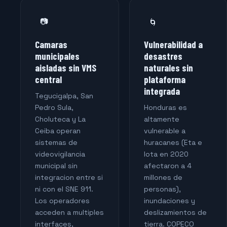
📷
🌀
Camaras
Vulnerabilidad a
municipales
desastres
aisladas sin VMS
naturales sin
central
plataforma
integrada
Tegucigalpa, San
Pedro Sula,
Honduras es
Choluteca y La
altamente
Ceiba operan
vulnerable a
sistemas de
huracanes (Eta e
videovigilancia
Iota en 2020
municipal sin
afectaron a 4
integracion entre si
millones de
ni con el SNE 911.
personas),
Los operadores
inundaciones y
acceden a multiples
deslizamientos de
interfaces,
tierra. COPECO