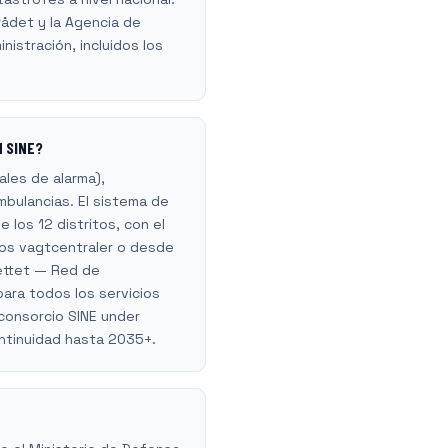
srådet y la Agencia de
nistración, incluidos los
d SINE?
ales de alarma),
ambulancias. El sistema de
 los 12 distritos, con el
los vagtcentraler o desde
nettet — Red de
ara todos los servicios
consorcio SINE under
ontinuidad hasta 2035+.