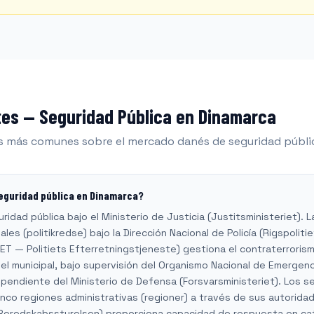
es — Seguridad Pública en Dinamarca
s más comunes sobre el mercado danés de seguridad públi
eguridad pública en Dinamarca?
idad pública bajo el Ministerio de Justicia (Justitsministeriet). La 
ales (politikredse) bajo la Dirección Nacional de Policía (Rigspolitie
PET — Politiets Efterretningstjeneste) gestiona el contraterrori
el municipal, bajo supervisión del Organismo Nacional de Emergen
pendiente del Ministerio de Defensa (Forsvarsministeriet). Los s
nco regiones administrativas (regioner) a través de sus autoridad
Beredskabsstyrelsen) proporciona capacidad de respuesta en catá