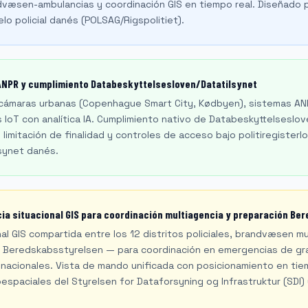
dvæsen-ambulancias y coordinación GIS en tiempo real. Diseñado pa
elo policial danés (POLSAG/Rigspolitiet).
 ANPR y cumplimiento Databeskyttelsesloven/Datatilsynet
 cámaras urbanas (Copenhague Smart City, Kødbyen), sistemas A
 IoT con analítica IA. Cumplimiento nativo de Databeskyttelseslov
 limitación de finalidad y controles de acceso bajo politiregister
lsynet danés.
ia situacional GIS para coordinación multiagencia y preparación Be
al GIS compartida entre los 12 distritos policiales, brandvæsen mu
el Beredskabsstyrelsen — para coordinación en emergencias de gra
nacionales. Vista de mando unificada con posicionamiento en tiem
spaciales del Styrelsen for Dataforsyning og Infrastruktur (SDI)