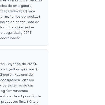
o el Ministerio de Defensa
vicios de emergencia
ningsberedskaber) para
 (kommunernes beredskab)
icación de continuidad de
r for Cybersikkerhed —
iberseguridad y CERT
 coordinación.
ven, Ley 1564 de 2015),
bud.dk (udbudsportalen) y
Dirección Nacional de
bsstyrelsen licita los
e los sistemas de sus
en og Kommunernes
plifican la adquisición de
a proyectos Smart City y