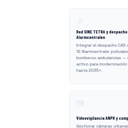
📡
Red SINE TETRA y despacho
Alarmcentralen
Integrar el despacho CAD c
12 Alarmcentraler policiale
bomberos-ambulancias — c
activo para modernización
hasta 2035+.
📷
Videovigilancia ANPR y cum
Gestionar cámaras urbana