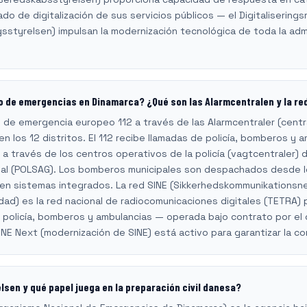
do de digitalización de sus servicios públicos — el Digitalisering
ingsstyrelsen) impulsan la modernización tecnológica de toda la admi
 de emergencias en Dinamarca? ¿Qué son las Alarmcentralen y la re
 de emergencia europeo 112 a través de las Alarmcentraler (centr
en los 12 distritos. El 112 recibe llamadas de policía, bomberos y 
a través de los centros operativos de la policía (vagtcentraler) de
cial (POLSAG). Los bomberos municipales son despachados desde 
r en sistemas integrados. La red SINE (Sikkerhedskommunikations
ad) es la red nacional de radiocomunicaciones digitales (TETRA) p
olicía, bomberos y ambulancias — operada bajo contrato por el 
SINE Next (modernización de SINE) está activo para garantizar la c
sen y qué papel juega en la preparación civil danesa?