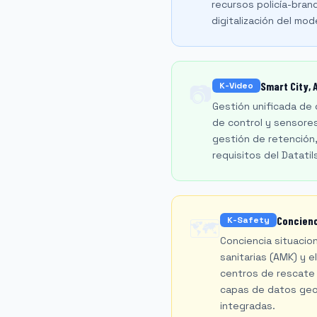
recursos policía-bran
digitalización del mod
Smart City,
K-Video
📷
Gestión unificada de
de control y sensores
gestión de retención,
requisitos del Datati
Concienc
K-Safety
🗺️
Conciencia situacion
sanitarias (AMK) y 
centros de rescate 
capas de datos geoe
integradas.