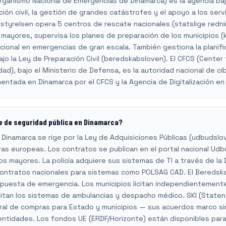
rganismo Nacional de Emergencias de Dinamarca) es la agencia baj
ión civil, la gestión de grandes catástrofes y el apoyo a los ser
sstyrelsen opera 5 centros de rescate nacionales (statslige red
mayores, supervisa los planes de preparación de los municipios
cional en emergencias de gran escala. También gestiona la planif
bajo la Ley de Preparación Civil (beredskabsloven). El CFCS (Cente
dad), bajo el Ministerio de Defensa, es la autoridad nacional de c
mentada en Dinamarca por el CFCS y la Agencia de Digitalización en
 de seguridad pública en Dinamarca?
 Dinamarca se rige por la Ley de Adquisiciones Públicas (udbudslo
vas europeas. Los contratos se publican en el portal nacional Ud
 mayores. La policía adquiere sus sistemas de TI a través de la 
n contratos nacionales para sistemas como POLSAG CAD. El Beredska
puesta de emergencia. Los municipios licitan independientement
citan los sistemas de ambulancias y despacho médico. SKI (Stat
ral de compras para Estado y municipios — sus acuerdos marco sim
 entidades. Los fondos UE (ERDF/Horizonte) están disponibles par