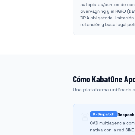
autopistas/puntos de cont
overvågning y el RGPD (Da
DPIA obligatoria, limitació
retención y base legal poli
Cómo KabatOne Apoy
Una plataforma unificada ad
🚨
Despacho
K-Dispatch
CAD multiagencia compa
nativa con la red SIN