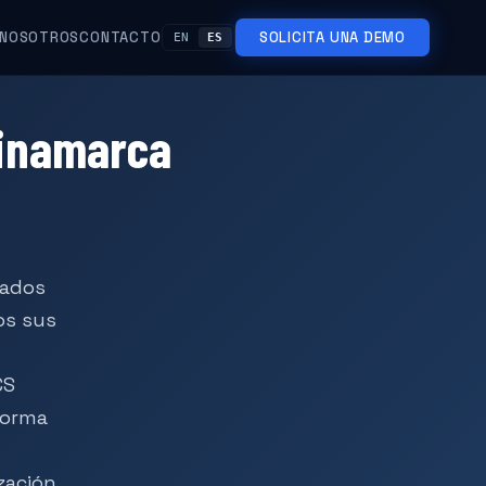
NOSOTROS
CONTACTO
SOLICITA UNA DEMO
EN
ES
Dinamarca
zados
os sus
CS
forma
zación