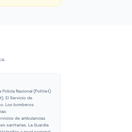
ca.
Policía Nacional (Politiet)
t). El Servicio de
smo. Los bomberos
cias
ervicios de ambulancias
es sanitarias. La Guardia
strofes a nivel nacional.