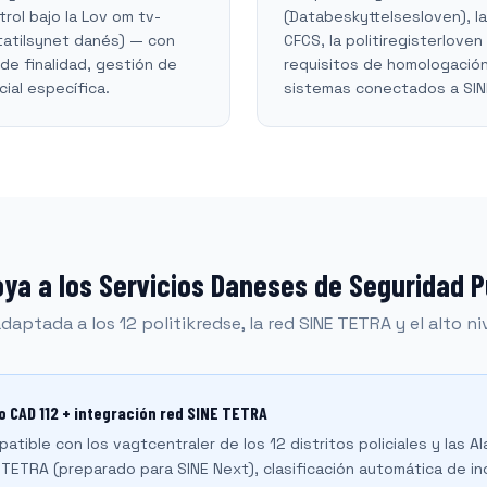
rol bajo la Lov om tv-
(Databeskyttelsesloven), l
tatilsynet danés) — con
CFCS, la politiregisterloven
n de finalidad, gestión de
requisitos de homologación 
cial específica.
sistemas conectados a SINE
a a los Servicios Daneses de Seguridad P
aptada a los 12 politikredse, la red SINE TETRA y el alto ni
 CAD 112 + integración red SINE TETRA
tible con los vagtcentraler de los 12 distritos policiales y las A
E TETRA (preparado para SINE Next), clasificación automática de i