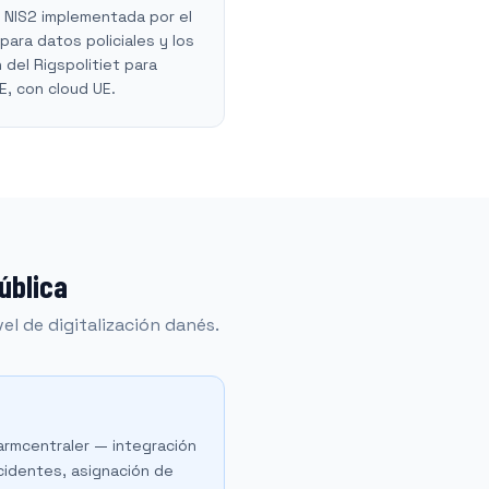
a NIS2 implementada por el
 para datos policiales y los
del Rigspolitiet para
, con cloud UE.
ública
vel de digitalización danés.
larmcentraler — integración
ncidentes, asignación de