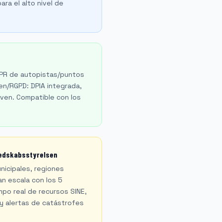
ra el alto nivel de
NPR de autopistas/puntos
en/RGPD: DPIA integrada,
loven. Compatible con los
redskabsstyrelsen
nicipales, regiones
n escala con los 5
po real de recursos SINE,
 y alertas de catástrofes