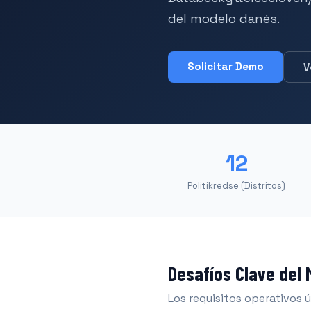
del modelo danés.
Solicitar Demo
V
12
Politikredse (Distritos)
Desafíos Clave del
Los requisitos operativos 