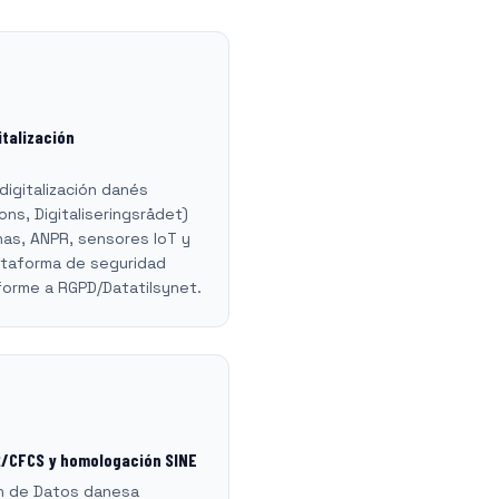
italización
digitalización danés
ns, Digitaliseringsrådet)
nas, ANPR, sensores IoT y
ataforma de seguridad
nforme a RGPD/Datatilsynet.
2/CFCS y homologación SINE
ón de Datos danesa