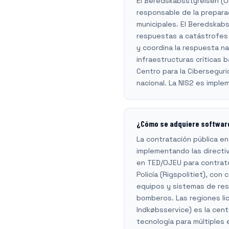
El Beredskabsstyrelsen (O
responsable de la preparac
municipales. El Beredskab
respuestas a catástrofes 
y coordina la respuesta na
infraestructuras críticas 
Centro para la Ciberseguri
nacional. La NIS2 es imple
¿Cómo se adquiere software
La contratación pública en
implementando las directi
en TED/OJEU para contratos
Policía (Rigspolitiet), co
equipos y sistemas de res
bomberos. Las regiones li
Indkøbsservice) es la cent
tecnología para múltiples