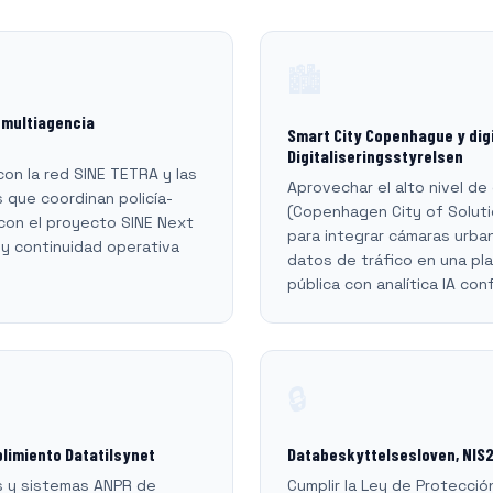
🏙️
 multiagencia
Smart City Copenhague y dig
Digitaliseringsstyrelsen
on la red SINE TETRA y las
Aprovechar el alto nivel de 
s que coordinan policía-
(Copenhagen City of Solutio
on el proyecto SINE Next
para integrar cámaras urba
 y continuidad operativa
datos de tráfico en una pl
pública con analítica IA co
🔒
plimiento Datatilsynet
Databeskyttelsesloven, NIS
s y sistemas ANPR de
Cumplir la Ley de Protecci