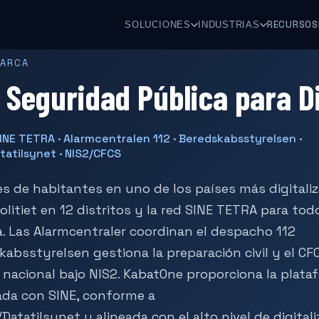
RECURSOS
SOLUCIONES
INDUSTRIAS
MARCA
 Seguridad Pública para 
 SINE TETRA · Alarmcentralen 112 · Beredskabsstyrelsen ·
atilsynet · NIS2/CFCS
es de habitantes en uno de los países más digitali
litiet en 12 distritos y la red SINE TETRA para tod
a. Las Alarmcentraler coordinan el despacho 112
kabsstyrelsen gestiona la preparación civil y el CF
d nacional bajo NIS2. KabatOne proporciona la plata
rada con SINE, conforme a
atatilsynet y alineada con el alto nivel de digitali