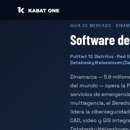
GUÍA DE MERCADO · DINA
Software de
Politiet 12 Distritos · Red
Databeskyttelsesloven/Dat
Dinamarca — 5.9 millon
del mundo — opera la Po
servicios de emergenci
multiagencia, el Bereds
lidera la cibersegurida
CAD, vídeo y GIS integ
Databeskyttelsesloven/D