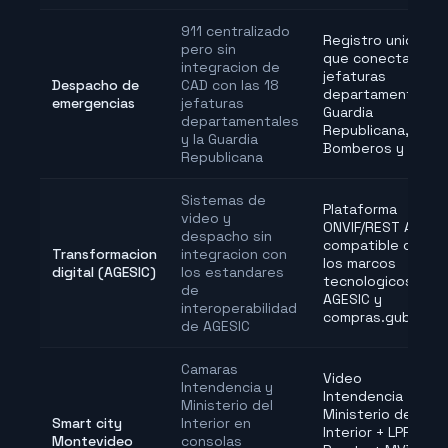
911 centralizado
Registro unico
pero sin
que conecta 911,
integracion de
jefaturas
Despacho de
CAD con las 18
departamentales,
emergencias
jefaturas
Guardia
departamentales
Republicana,
y la Guardia
Bomberos y SIATE
Republicana
Sistemas de
Plataforma
video y
ONVIF/REST API
despacho sin
compatible con
Transformacion
integracion con
los marcos
digital (AGESIC)
los estandares
tecnologicos de
de
AGESIC y
interoperabilidad
compras.gub.uy
de AGESIC
Camaras
Video
Intendencia y
Intendencia +
Ministerio del
Ministerio del
Smart city
Interior en
Interior + LPR
Montevideo
consolas