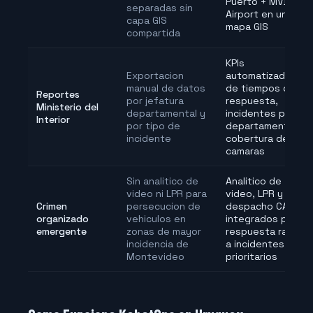
Puerto + MVD
separadas sin
Airport en un solo
capa GIS
mapa GIS
compartida
KPIs
Exportacion
automatizados
manual de datos
de tiempos de
Reportes
por jefatura
respuesta,
Ministerio del
departamental y
incidentes por
Interior
por tipo de
departamento y
incidente
cobertura de
camaras
Sin analitico de
Analitico de
video ni LPR para
video, LPR y
Crimen
persecucion de
despacho CAD
organizado
vehiculos en
integrados para
emergente
zonas de mayor
respuesta rapida
incidencia de
a incidentes
Montevideo
prioritarios