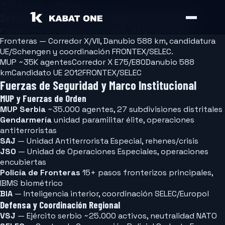
🇷🇸
Europa — Serbia
Software de Seguridad Pública para Serbia
Plataforma unificada para el MUP, BIA y Policía de
Fronteras — Corredor X/VII, Danubio 588 km, candidatura
UE/Schengen y coordinación FRONTEX/SELEC.
MUP ~35K agentes
Corredor X E75/E80
Danubio 588
km
Candidato UE 2012
FRONTEX/SELEC
Fuerzas de Seguridad y Marco Institucional
MUP y Fuerzas de Orden
MUP Serbia
~35.000 agentes, 27 subdivisiones distritales
Gendarmería
unidad paramilitar élite, operaciones
antiterroristas
SAJ
— Unidad Antiterrorista Especial, rehenes/crisis
JSO
— Unidad de Operaciones Especiales, operaciones
encubiertas
Policía de Fronteras
15+ pasos fronterizos principales,
IBMS biométrico
BIA
— Inteligencia interior, coordinación SELEC/Europol
Defensa y Coordinación Regional
VSJ
— Ejército serbio ~25.000 activos, neutralidad NATO