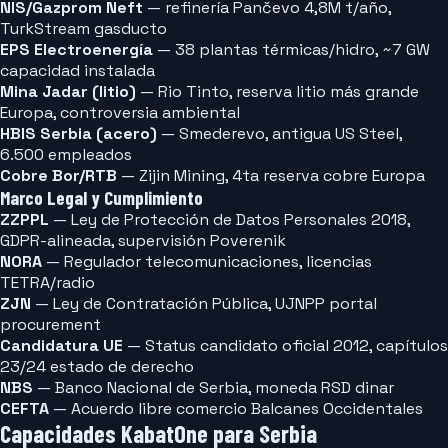
NIS/Gazprom Neft
— refinería Pančevo 4,8M t/año,
TurkStream gasducto
EPS Electroenergía
— 38 plantas térmicas/hidro, ~7 GW
capacidad instalada
Mina Jadar (litio)
— Rio Tinto, reserva litio más grande
Europa, controversia ambiental
HBIS Serbia (acero)
— Smederevo, antigua US Steel,
6.500 empleados
Cobre Bor/RTB
— Zijin Mining, 4ta reserva cobre Europa
Marco Legal y Cumplimiento
ZZPPL
— Ley de Protección de Datos Personales 2018,
GDPR-alineada, supervisión Poverenik
NORA
— Regulador telecomunicaciones, licencias
TETRA/radio
ZJN
— Ley de Contratación Pública, UJNPP portal
procurement
Candidatura UE
— Status candidato oficial 2012, capítulos
23/24 estado de derecho
NBS
— Banco Nacional de Serbia, moneda RSD dinar
CEFTA
— Acuerdo libre comercio Balcanes Occidentales
Capacidades KabatOne para Serbia