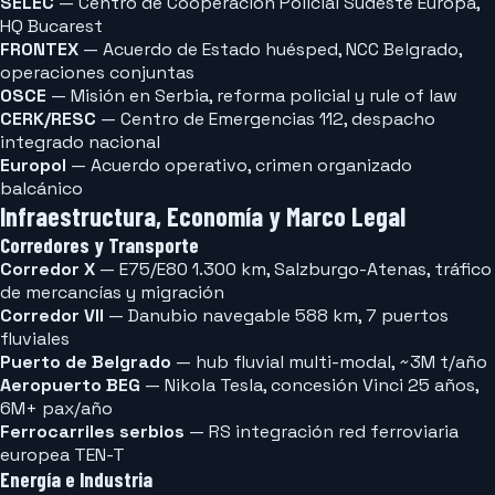
SELEC
— Centro de Cooperación Policial Sudeste Europa,
HQ Bucarest
FRONTEX
— Acuerdo de Estado huésped, NCC Belgrado,
operaciones conjuntas
OSCE
— Misión en Serbia, reforma policial y rule of law
CERK/RESC
— Centro de Emergencias 112, despacho
integrado nacional
Europol
— Acuerdo operativo, crimen organizado
balcánico
Infraestructura, Economía y Marco Legal
Corredores y Transporte
Corredor X
— E75/E80 1.300 km, Salzburgo-Atenas, tráfico
de mercancías y migración
Corredor VII
— Danubio navegable 588 km, 7 puertos
fluviales
Puerto de Belgrado
— hub fluvial multi-modal, ~3M t/año
Aeropuerto BEG
— Nikola Tesla, concesión Vinci 25 años,
6M+ pax/año
Ferrocarriles serbios
— RS integración red ferroviaria
europea TEN-T
Energía e Industria