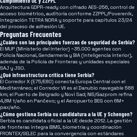
Cumplimiento UE y ZZPPL
Arquitectura GDPR-ready con cifrado AES-256, control de
acceso biométrico, auditoría conforme ZZPPL/Poverenik,
integración TETRA NORA y soporte para capítulos 23/24
del proceso de adhesión UE.
Preguntas Frecuentes
¿Cuáles son las principales fuerzas de seguridad de Serbia?
El MUP (Ministerio del Interior) ~35.000 agentes con
Policía Nacional, Gendarmería y BIA (inteligencia interior),
además de la Policía de Fronteras y unidades especiales
SAJ y JSO.
¿Qué infraestructura crítica tiene Serbia?
El Corredor X (E75/E80) conecta Europa Central con el
Mediterráneo; el Corredor VII es el Danubio navegable 588
km; el Puerto de Belgrado y Novi Sad; NIS/Gazprom refina
4,8M t/año en Pančevo; y el Aeropuerto BEG con 6M+
pax/año.
¿Cómo gestiona Serbia su candidatura a la UE y Schengen?
Serbia es candidata oficial a la UE desde 2012. La gestión
de fronteras integra IBMS, biometría y coordinación
FRONTEX/SELEC para la convergencia con estándares