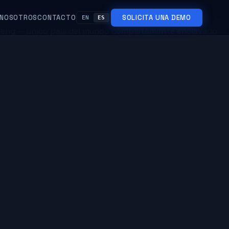
NOSOTROS
CONTACTO
SOLICITA UNA DEMO
EN
ES
Letseng — único país del mundo completamente enclavado