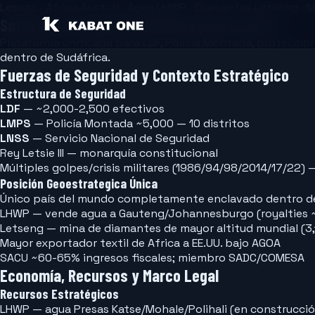
Lesoto · Africa Austral · Agua LHWP · Diamantes Letseng ·
Software de Seguridad Pública para Lesoto
Plataforma unificada para LDF, Policía Montada, protecc
dentro de Sudáfrica.
Fuerzas de Seguridad y Contexto Estratégico
Estructura de Seguridad
LDF
—
~2,000-2,500 efectivos
LMPS
—
Policía Montada ~5,000 — 10 distritos
LNSS
—
Servicio Nacional de Seguridad
Rey Letsie III — monarquía constitucional
Múltiples golpes/crisis militares (1986/94/98/2014/17/22)
Posición Geoestrategica Única
Único país del mundo completamente enclavado dentro de
LHWP — vende agua a Gauteng/Johannesburgo (royalties ~
Letseng — mina de diamantes de mayor altitud mundial (3
Mayor exportador textil de Africa a EE.UU. bajo AGOA
SACU ~60-65% ingresos fiscales; miembro SADC/COMESA
Economía, Recursos y Marco Legal
Recursos Estratégicos
LHWP — agua Presas Katse/Mohale/Polihali (en construcci