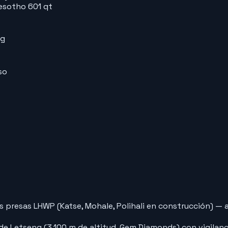
esotho 601 qt
rg
so
as presas LHWP (Katse, Mohale, Polihali en construcción) —
e Letseng (3,100 m de altitud, Gem Diamonds) con vigilanci