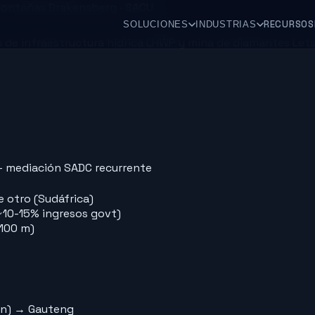
 Montañas Drakensberg · SACU
RECURSOS
SOLUCIONES
INDUSTRIAS
ión de infraestructura hídrica LHWP y mina de diamantes 
 — mediación SADC recurrente
 otro (Sudáfrica)
10-15% ingresos govt)
,100 m)
ón) → Gauteng