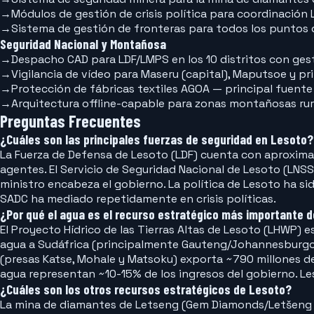
→
Módulos de gestión de crisis política para coordinació
→
Sistema de gestión de fronteras para todos los puntos d
Seguridad Nacional y Montañosa
→
Despacho CAD para LDF/LMPS en los 10 distritos con ges
→
Vigilancia de vídeo para Maseru (capital), Maputsoe y pri
→
Protección de fábricas textiles AGOA — principal fuent
→
Arquitectura offline-capable para zonas montañosas rura
Preguntas Frecuentes
¿Cuáles son las principales fuerzas de seguridad en Lesoto?
La Fuerza de Defensa de Lesoto (LDF) cuenta con aproximad
agentes. El Servicio de Seguridad Nacional de Lesoto (LNSS) 
ministro encabeza el gobierno. La política de Lesoto ha sid
SADC ha mediado repetidamente en crisis políticas.
¿Por qué el agua es el recurso estratégico más importante 
El Proyecto Hídrico de las Tierras Altas de Lesoto (LHWP) 
agua a Sudáfrica (principalmente Gauteng/Johannesburgo). 
(presas Katse, Mohale y Matsoku) exporta ~790 millones de 
agua representan ~10-15% de los ingresos del gobierno. Le
¿Cuáles son los otros recursos estratégicos de Lesoto?
La mina de diamantes de Letseng (Gem Diamonds/Letšeng D