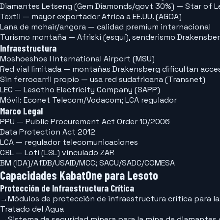
Diamantes Letseng (Gem Diamonds/govt 30%) — Star of L
Textil — mayor exportador Africa a EE.UU. (AGOA)
Lana de mohair/angora — calidad premium internacional
Turismo montaña — Afriski (esquí), senderismo Drakensbe
Infraestructura
Moshoeshoe I International Airport (MSU)
Red vial limitada — montañas Drakensberg dificultan acce
Sin ferrocarril propio — usa red sudafricana (Transnet)
LEC — Lesotho Electricity Company (SAPP)
Móvil: Econet Telecom/Vodacom; LCA regulador
Marco Legal
PPU —
Public Procurement Act Order 10/2006
Data Protection Act 2012
LCA —
regulador telecomunicaciones
CBL —
Loti (LSL) vinculado ZAR
BM (IDA)/AfDB/USAID/MCC; SACU/SADC/COMESA
Capacidades KabatOne para Lesoto
Protección de Infraestructura Crítica
→
Módulos de protección de infraestructura crítica para l
Tratado del Agua
→
Sistema de seguridad minera para la mina de diamantes d