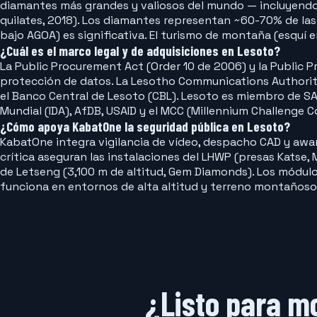
diamantes más grandes y valiosos del mundo — incluyendo el
quilates, 2018). Los diamantes representan ~60-70% de las
bajo AGOA) es significativa. El turismo de montaña (esquí 
¿Cuál es el marco legal y de adquisiciones en Lesoto?
La Public Procurement Act (Order 10 de 2006) y la Public P
protección de datos. La Lesotho Communications Authority 
el Banco Central de Lesoto (CBL). Lesoto es miembro de SA
Mundial (IDA), AfDB, USAID y el MCC (Millennium Challenge C
¿Cómo apoya KabatOne la seguridad pública en Lesoto?
KabatOne integra vigilancia de vídeo, despacho CAD y awar
crítica aseguran las instalaciones del LHWP (presas Katse,
de Letseng (3,100 m de altitud, Gem Diamonds). Los módulos
funciona en entornos de alta altitud y terreno montañoso
¿Listo para mo