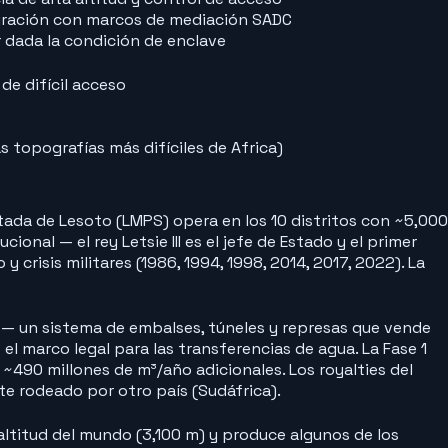
egración con marcos de mediación SADC
r dada la condición de enclave
de difícil acceso
 topografías más difíciles de Africa)
ada de Lesoto (LMPS) opera en los 10 distritos con ~5,000
onal — el rey Letsie III es el jefe de Estado y el primer
crisis militares (1986, 1994, 1998, 2014, 2017, 2022). La
a — un sistema de embalses, túneles y represas que vende
l marco legal para las transferencias de agua. La Fase 1
~490 millones de m³/año adicionales. Los royalties del
e rodeado por otro país (Sudáfrica).
titud del mundo (3,100 m) y produce algunos de los