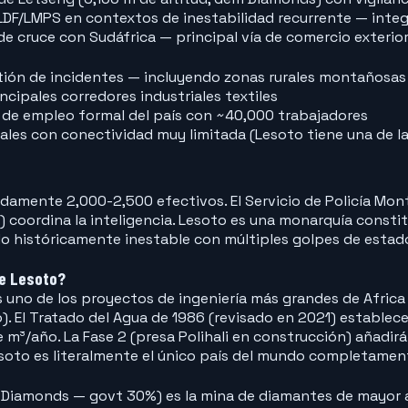
n LDF/LMPS en contextos de inestabilidad recurrente — int
e cruce con Sudáfrica — principal vía de comercio exterio
tión de incidentes — incluyendo zonas rurales montañosas 
ncipales corredores industriales textiles
e de empleo formal del país con ~40,000 trabajadores
les con conectividad muy limitada (Lesoto tiene una de las
amente 2,000-2,500 efectivos. El Servicio de Policía Mont
coordina la inteligencia. Lesoto es una monarquía constituci
o históricamente inestable con múltiples golpes de estado y 
de Lesoto?
es uno de los proyectos de ingeniería más grandes de Afric
El Tratado del Agua de 1986 (revisado en 2021) establece e
m³/año. La Fase 2 (presa Polihali en construcción) añadirá 
soto es literalmente el único país del mundo completament
iamonds — govt 30%) es la mina de diamantes de mayor al